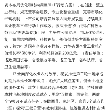
资本布局优化和结构调整“6+1”行动方案》，在创建一流企
业行动、规范董事会建设、专业化整合重组、完善市场化
经营机制、上市公司培育发展等方面开展攻坚，持续巩固
国企改革三年行动工作成效。纵深推进“双百行动”“科改示
范行动”等改革专项工程，力争在公司治理、市场化经营机
制、布局结构调整、科技创新、价值创造等方面取得新突
破，着力打造国有企业改革样板。力争省属企业工业总产
值增长率“保8争9”、利润总额达到200亿元。（责任单位：
省政府国资委、省发展改革委、省工信厅、省科技厅、省
卫生健康委等）
12.全面深化农业农村改革。
稳妥推进第二轮土地承包
到期后再延长30年试点，逐步扩大试点范围。健全土地流
转服务体系，建立土地流转合理价格引导机制。持续推进
农村宅基地制度改革试点，围绕“五探索、两完善、两健
全”9项改革试点任务，在陇西县、凉州区、康县3个试点县
（区）探索“三权分置”有效实现路径。统筹推进农村乱占耕