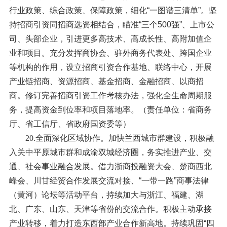
行业政策、综合政策、保障政策，细化“一图谱三清单”。坚
持招商引资同招商选资相结合，瞄准“三个500强”、上市公
司、头部企业，引进更多高技术、高成长性、高附加值企
业和项目。充分发挥商协会、驻外商务代表处、跨国企业
等机构的作用，设立招商引资合作基地、联络中心，开展
产业链招商、资源招商、基金招商、金融招商、以商招
商。修订完善招商引资工作考核办法，强化全生命周期服
务，提高资金到位率和项目落地率。（责任单位：省商务
厅、省工信厅、省政府国资委等）
20.全面深化区域协作。
加快兰西城市群建设，积极融
入关中平原城市群和成渝双城经济圈，务实推进产业、交
通、社会事业融合发展。借力浙商投融资大会、楚商西北
峰会、川甘经贸合作发展交流对接、“一带一路”商事法律
（黄河）论坛等活动平台，持续加大与浙江、福建、湖
北、广东、山东、天津等省份的交流合作。积极主动承接
产业转移，着力打造东西部产业合作新高地。持续巩固“四