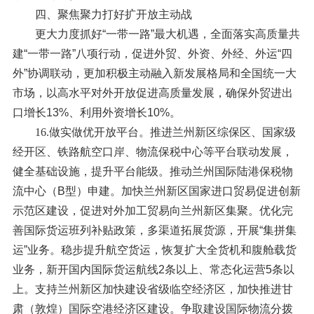
四、聚焦聚力打好扩开放主动战
更大力度抓好“一带一路”最大机遇，全面落实高质量共
建“一带一路”八项行动，促进外贸、外资、外经、外运“四
外”协调联动，更加积极主动融入新发展格局和全国统一大
市场，以高水平对外开放促进高质量发展，确保外贸进出
口增长13%、利用外资增长10%。
16.做实做优开放平台。
推进兰州新区综保区、国家级
经开区、铁路航空口岸、物流保税中心等平台联动发展，
健全基础设施，提升平台能级。推动兰州国际陆港保税物
流中心（B型）申建。加快兰州新区国家进口贸易促进创新
示范区建设，促进对外加工贸易向兰州新区集聚。优化完
善国际货运班列补贴政策，多渠道拓展货源，开展“集拼集
运”业务。稳步提升航空货运，恢复扩大全货机和腹舱载货
业务，新开国内国际货运航线2条以上、常态化运营5条以
上。支持兰州新区加快建设省级临空经济区，加快推进甘
肃（敦煌）国际空港经济区建设。争取建设国际物流分拨