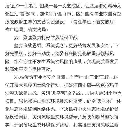
届“五个一工程”。围绕一县一文艺院团、让基层群众精神文
化生活“富”起来，加快每个县（市、区）国有事业或国有控
股或政府主导的文艺院团建设。（责任单位：省文旅厅、
省广电局、省文物局）
六、聚焦聚力打好防风险保卫战
坚持底线思维、系统观念，更好统筹发展和安全，下
好先手棋，打好主动仗，稳妥有序防范化解重点领域风
险，牢牢守住不发生系统性风险的底线，实现高质量发展
和高水平安全良性互动。
26.持续筑牢生态安全屏障。
全面推进“三北”工程，科
学开展大规模国土绿化行动，打好河西走廊—塔克拉玛干
沙漠边缘阻击战、黄河“几字弯”攻坚战，加快实施34个重点
项目。强化祁连山生态环境常态化监管，健全“天空地”一体
化生态环境监测网络体系。坚决抓好中央生态环境保护督
察反馈问题、黄河流域生态环境警示片反映问题等整改落
实，开展省级生态环境保护督察。扎实推进黄河流域兰西