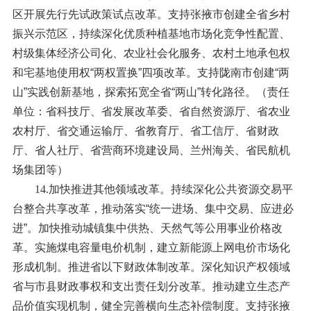
区开展先行先试政策试点改革。支持张掖市创建全省乡村
振兴示范区，持续深化优质种植基地市场化竞争性配置、
村级集体经济公司化、农业社会化服务、农村土地承包权
和宅基地使用权“两权置换”四项改革。支持陇南市创建“两
山”实践创新基地，探索拓宽全省“两山”转化路径。（责任
单位：省科技厅、省发展改革委、省自然资源厅、省农业
农村厅、省交通运输厅、省教育厅、省工信厅、省财政
厅、省人社厅、省营商环境建设局、兰州海关、省民航机
场集团等）
14.加快推进其他领域改革。
持续深化公共资源交易平
台整合共享改革，推动落实“统一进场、集中交易、应进必
进”。加快推动城镇集中供热、天然气等公用事业价格改
革。实施煤电容量电价机制，建立新能源上网电价市场化
形成机制。推进省以下财政体制改革。深化知识产权领域
省与市县财政事权和支出责任划分改革。推动建立生态产
品价值实现机制，健全完善横向生态补偿制度。支持张掖