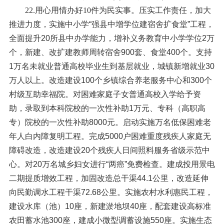
22.用心用情办好10件为民实事。
压实工作责任，加大
推进力度，实施中小学“强县中增学位建宿舍扩食堂”工程，
全面提升20所县中办学能力，增补义务教育中小学学位2万
个，新建、改扩建教师周转宿舍900套、食堂400个。支持
1万名未就业普通高校毕业生到基层就业，城镇新增就业30
万人以上。改造建设100个乡镇综合养老服务中心和300个
村级互助幸福院。对困难家庭子女普通高校入学给予资
助，录取到本科院校的一次性补助1万元、专科（高职高
专）院校的一次性补助8000元。启动实施万名低保困难老
年人白内障复明工程。完成5000户困难重度残疾人家庭无
障碍改造，改造建设20个残疾人日间照料服务省级示范中
心。对20万名城乡妇女进行“两癌”免费检查。建成投用景电
二期提质增效工程，加固改造总干渠44.1公里，改造延伸
向民勤调水工程干渠72.68公里。实施农村水利惠民工程，
建设水库（池）10座，新建淤地坝40座，配套建设高标准
农田蓄水池300座，建成小微型调蓄设施550座。实施生态