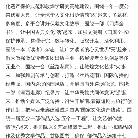
化遗产保护典范和敦煌学研究高地建设。围绕一年一度公
祭伏羲大典、让全球华人文化根脉情感“浓”起来，多题材、
多角度、多平台讲好伏羲文化故事。围绕一部《四库全
书》、让中国古典文化“活”起来，加强文溯阁《四库全书》
保护传承、整理研究、数字转化、版权开发、活化利用。
围绕一本《读者》杂志、让广大读者的心灵世界“亮”起来，
做大做强做优读者集团出版主业，拓展读者文化创意等多
元业态。围绕一台《丝路花雨》、让敦煌文化艺术“火”起
来，加强舞剧传承与创新，打造《丝路花雨》国际传播的
经典版、国内巡演的国风版，开展国内外巡演商演。围绕
一部《河西走廊》纪录片、让中华民族共同体意识“强”起
来，推动全媒体广泛传播，衍生开展“跟着微短剧去旅行”创
作计划，把河西走廊建设成为首条“国家文化遗产线路”。围
绕一届至少一部作品入选“五个一工程”、让文艺创作激
情“热”起来，推进陇原文艺高峰攀登工程，推出一批精品剧
作及优秀文学作品、甘版图书，确保1部作品入选第十七