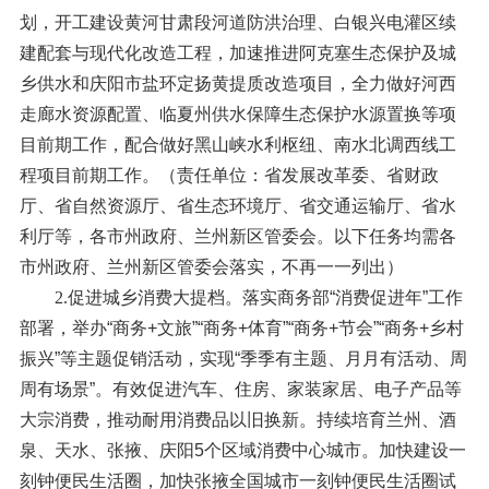
划，开工建设黄河甘肃段河道防洪治理、白银兴电灌区续
建配套与现代化改造工程，加速推进阿克塞生态保护及城
乡供水和庆阳市盐环定扬黄提质改造项目，全力做好河西
走廊水资源配置、临夏州供水保障生态保护水源置换等项
目前期工作，配合做好黑山峡水利枢纽、南水北调西线工
程项目前期工作。（责任单位：省发展改革委、省财政
厅、省自然资源厅、省生态环境厅、省交通运输厅、省水
利厅等，各市州政府、兰州新区管委会。以下任务均需各
市州政府、兰州新区管委会落实，不再一一列出）
2.促进城乡消费大提档。
落实商务部“消费促进年”工作
部署，举办“商务+文旅”“商务+体育”“商务+节会”“商务+乡村
振兴”等主题促销活动，实现“季季有主题、月月有活动、周
周有场景”。有效促进汽车、住房、家装家居、电子产品等
大宗消费，推动耐用消费品以旧换新。持续培育兰州、酒
泉、天水、张掖、庆阳5个区域消费中心城市。加快建设一
刻钟便民生活圈，加快张掖全国城市一刻钟便民生活圈试