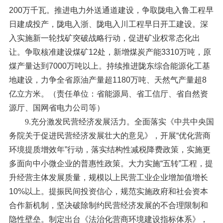
200万千瓦。推进电力外送通道建设，争取陇电入鲁工程早
日建成投产，陇电入浙、陇电入川工程早日开工建设。深
入实施新一轮找矿突破战略行动，促进矿业权常态化出
让。争取核准建设煤矿12处，新增煤炭产能3310万吨，原
煤产量达到7000万吨以上。持续推进陇东综合能源化工基
地建设，力争全省原油产量超1180万吨、天然气产量超8
亿立方米。（责任单位：省能源局、省工信厅、省自然资
源厅、国网省电力公司等）
9.充分激发民营经济发展活力。
全面落实《中共中央国
务院关于促进民营经济发展壮大的意见》，开展“优化营商
环境提质增效年”行动，落实结构性减税降费政策，实施更
多面向中小微企业的普惠性政策。大力实施“五转”工程，提
升经营主体发展质量，规模以上民营工业企业增加值增长
10%以上。提振民间投资信心，规范实施政府和社会资本
合作新机制，坚决破除制约民营经济发展的不合理限制和
隐性壁垒。制定出台《法治化营商环境建设指标体系》，