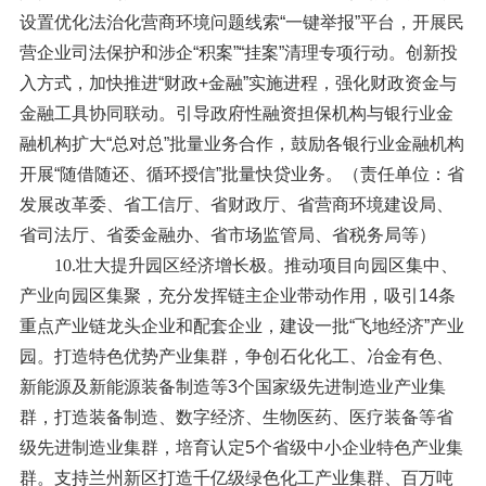
设置优化法治化营商环境问题线索“一键举报”平台，开展民
营企业司法保护和涉企“积案”“挂案”清理专项行动。创新投
入方式，加快推进“财政+金融”实施进程，强化财政资金与
金融工具协同联动。引导政府性融资担保机构与银行业金
融机构扩大“总对总”批量业务合作，鼓励各银行业金融机构
开展“随借随还、循环授信”批量快贷业务。（责任单位：省
发展改革委、省工信厅、省财政厅、省营商环境建设局、
省司法厅、省委金融办、省市场监管局、省税务局等）
10.壮大提升园区经济增长极。
推动项目向园区集中、
产业向园区集聚，充分发挥链主企业带动作用，吸引14条
重点产业链龙头企业和配套企业，建设一批“飞地经济”产业
园。打造特色优势产业集群，争创石化化工、冶金有色、
新能源及新能源装备制造等3个国家级先进制造业产业集
群，打造装备制造、数字经济、生物医药、医疗装备等省
级先进制造业集群，培育认定5个省级中小企业特色产业集
群。支持兰州新区打造千亿级绿色化工产业集群、百万吨