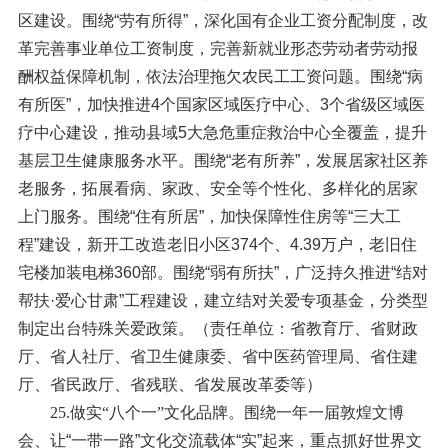
区建设。围绕“劳有所得”，深化国有企业工资分配制度，改
革完善事业单位工资制度，完善新就业形态劳动者劳动报
酬权益保障机制，依法治理拖欠农民工工资问题。围绕“病
有所医”，加快推进4个国家区域医疗中心、3个省级区域医
疗中心建设，推动县域5大急危重症救治中心全覆盖，提升
基层卫生健康服务水平。围绕“老有所养”，发展居家社区养
老服务，拓展看病、家政、安全等个性化、多样化的居家
上门服务。围绕“住有所居”，加快保障性住房等“三大工
程”建设，新开工改造老旧小区374个、4.39万户，老旧住
宅楼加装电梯360部。围绕“弱有所扶”，广泛持久推进“结对
帮扶·爱心甘肃”工程建设，建立结对关爱专项基金，分类型
制定出台特殊关爱政策。（责任单位：省教育厅、省财政
厅、省人社厅、省卫生健康委、省中医药管理局、省住建
厅、省民政厅、省残联、省发展改革委等）
25.做实“八个一”文化品牌。
围绕一年一届敦煌文博
会、让“一带一路”文化交流载体“实”起来，重点抓好世界文