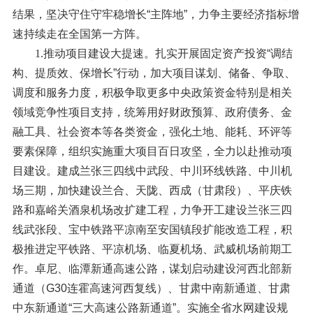
结果，坚决守住守牢稳增长“主阵地”，力争主要经济指标增
速持续走在全国第一方阵。
1.推动项目建设大提速。
扎实开展固定资产投资“调结
构、提质效、保增长”行动，加大项目谋划、储备、争取、
调度和服务力度，积极争取更多中央政策资金特别是相关
领域竞争性项目支持，统筹用好财政预算、政府债务、金
融工具、社会资本等各类资金，强化土地、能耗、环评等
要素保障，组织实施重大项目百日攻坚，全力以赴推动项
目建设。建成兰张三四线中武段、中川环线铁路、中川机
场三期，加快建设兰合、天陇、西成（甘肃段）、平庆铁
路和嘉峪关酒泉机场改扩建工程，力争开工建设兰张三四
线武张段、宝中铁路平凉南至安国镇段扩能改造工程，积
极推进定平铁路、平凉机场、临夏机场、武威机场前期工
作。卓尼、临潭新通高速公路，谋划启动建设河西北部新
通道（G30连霍高速河西复线）、甘肃中南新通道、甘肃
中东新通道“三大高速公路新通道”。实施全省水网建设规