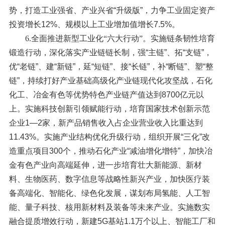
势，打造工业强省、产业兴省“升级版”，力争工业固定资产
投资增长12%、规模以上工业增加值增长7.5%。
6.全面推进新型工业化“六大行动”。
实施链条韧性培育
锻造行动，深化落实产业链链长制，强“主链”、拓“支链”，
优“老链”、建“新链”，延“短链”、接“长链”，补“断链”、塑“整
链”，持续打好产业基础高级化产业链现代化攻坚战，石化
化工、冶金有色等优势特色产业链产值达到8700亿元以
上。实施科技创新引领赋能行动，培育国家技术创新示范
企业1—2家，新产品销售收入占企业营业收入比重达到
11.43%。实施产业结构优化升级行动，组织开展“三化”改
造重点项目300个，推动石化产业“减油增化增特”，加快冶
金有色产业向高端延伸，进一步培育壮大新能源、新材
料、生物医药、数字信息等战略性新兴产业，加快医疗装
备高端化、智能化、绿色化发展，谋划布局氢能、人工智
能、量子科技、核用新材料及装备等未来产业。实施数实
融合提质增效行动，新建5G基站1.1万个以上、智能工厂和