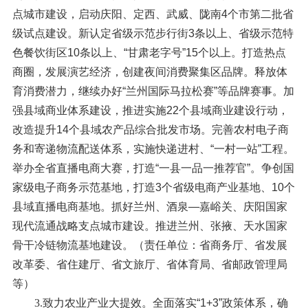
点城市建设，启动庆阳、定西、武威、陇南4个市第二批省
级试点建设。新认定省级示范步行街3条以上、省级示范特
色餐饮街区10条以上、“甘肃老字号”15个以上。打造热点
商圈，发展演艺经济，创建夜间消费聚集区品牌。释放体
育消费潜力，继续办好“兰州国际马拉松赛”等品牌赛事。加
强县域商业体系建设，推进实施22个县域商业建设行动，
改造提升14个县域农产品综合批发市场。完善农村电子商
务和寄递物流配送体系，实施快递进村、“一村一站”工程。
举办全省直播电商大赛，打造“一县一品一推荐官”。争创国
家级电子商务示范基地，打造3个省级电商产业基地、10个
县域直播电商基地。抓好兰州、酒泉—嘉峪关、庆阳国家
现代流通战略支点城市建设。推进兰州、张掖、天水国家
骨干冷链物流基地建设。（责任单位：省商务厅、省发展
改革委、省住建厅、省文旅厅、省体育局、省邮政管理局
等）
3.致力农业产业大提效。
全面落实“1+3”政策体系，确