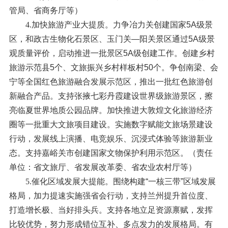
管局、省商务厅等）
4.加快旅游产业大提质。
力争冶力关创建国家5A级景
区，和政古生物化石景区、玉门关—阳关景区通过5A级景
观质量评价，启动推进一批景区5A级创建工作。创建乡村
旅游示范县5个、文旅振兴乡村样板村50个。争创南梁、会
宁等全国红色旅游融合发展示范区，推出一批红色旅游创
新融合产品。支持张掖七彩丹霞建设世界级旅游景区，擦
亮临夏世界地质公园品牌。加快推进大敦煌文化旅游经济
圈等一批重大文旅项目建设。实施数字赋能文旅场景建设
行动，发展线上演播、电竞娱乐、沉浸式体验等旅游新业
态。支持嘉峪关市创建国家文物保护利用示范区。（责任
单位：省文旅厅、省发展改革委、省农业农村厅等）
5.催化区域发展大提能。
围绕构建“一核三带”区域发展
格局，加力提速实施强省会行动，支持兰州提升首位度、
打造增长极、当好排头兵。支持各地立足资源禀赋，发挥
比较优势，努力形成错位互补、多点发力的发展格局。有