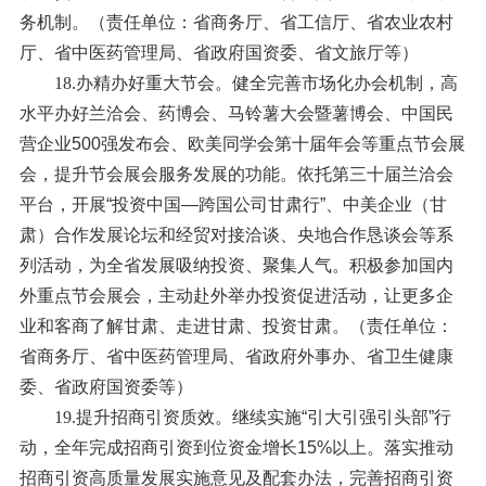
务机制。（责任单位：省商务厅、省工信厅、省农业农村
厅、省中医药管理局、省政府国资委、省文旅厅等）
18.办精办好重大节会。
健全完善市场化办会机制，高
水平办好兰洽会、药博会、马铃薯大会暨薯博会、中国民
营企业500强发布会、欧美同学会第十届年会等重点节会展
会，提升节会展会服务发展的功能。依托第三十届兰洽会
平台，开展“投资中国—跨国公司甘肃行”、中美企业（甘
肃）合作发展论坛和经贸对接洽谈、央地合作恳谈会等系
列活动，为全省发展吸纳投资、聚集人气。积极参加国内
外重点节会展会，主动赴外举办投资促进活动，让更多企
业和客商了解甘肃、走进甘肃、投资甘肃。（责任单位：
省商务厅、省中医药管理局、省政府外事办、省卫生健康
委、省政府国资委等）
19.提升招商引资质效。
继续实施“引大引强引头部”行
动，全年完成招商引资到位资金增长15%以上。落实推动
招商引资高质量发展实施意见及配套办法，完善招商引资