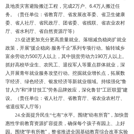
及地质灾害避险搬迁工程，完成2万户、6.4万人搬迁任
务。（责任单位：省教育厅、省发展改革委、省卫生健康
委、省人社厅、省民政厅、团省委、省残联、省农业农村
厅、省水利厅、省自然资源厅等）
23.促进更加充分更高质量就业。
落细减负稳岗扩就业
政策，开展“援企稳岗·服务千企”系列专项行动。输转城乡
富余劳动力500万人以上，其中脱贫劳动力190万人以上。
抓好高校毕业生、农民工、退役军人等重点群体就业，深
入开展青年就业服务攻坚行动。挖掘就业增长点，拓展数
字经济、绿色经济、银发经济等新就业领域。持续强化“鲁
甘人力”和“津甘技工”劳务品牌效应，深化鲁甘“工匠联盟”建
设。（责任单位：省人社厅、省教育厅、省农业农村厅、
省退役军人厅等）
24.全面提升民生“七有”水平。
围绕“幼有所育”，加快普
惠性学前教育资源扩容提质，确保每个孩子有园上、上好
园。围绕“学有所教”，整省推进全国基础教育综合改革实验